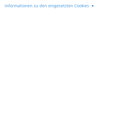
Informationen zu den eingesetzten Cookies
Spitznamen und
Witznamen
Wie kommst du auf Spitznamen für dich oder
deine Freunde? Wie findest du einen Namen
für ein bestimmtes Motto oder die nächste
Party? Mit NameRobot Fun!