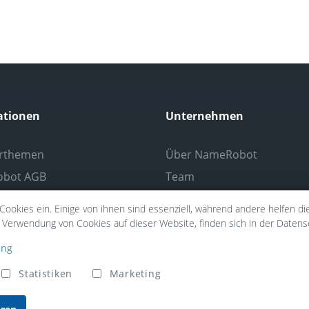
ationen
Unternehmen
rthemen
Über NameRobot
bot AGB
Team
hutzerklärung
Auszeichnungen
Cookies ein. Einige von ihnen sind essenziell, während andere helfen di
sum
Partner
Verwendung von Cookies auf dieser Website, finden sich in der Datens
Datensicherheit
ung
Presse
Statistiken
Marketing