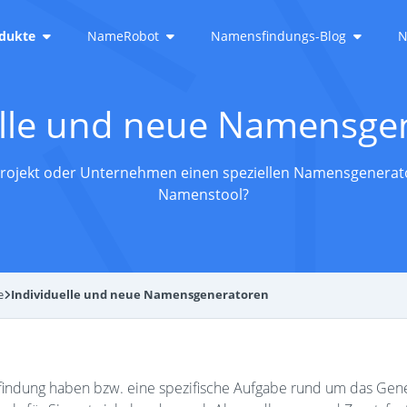
dukte
NameRobot
Namensfindungs-Blog
N
elle und neue Namensge
 Projekt oder Unternehmen einen speziellen Namensgenerat
Namenstool?
e
Individuelle und neue Namensgeneratoren
indung haben bzw. eine spezifische Aufgabe rund um das Gene