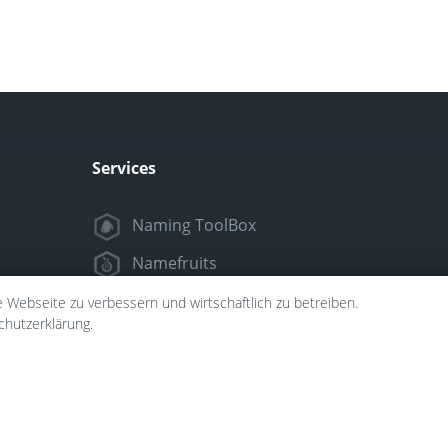
Services
Naming ToolBox
Namefruits
NameScore
e Webseite zu verbessern und wirtschaftlich zu betreiben.
chutzerklärung.
Funny Nickname Generatoren
Trademarkly