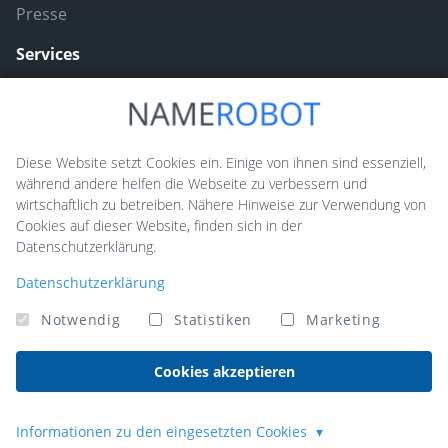
Presse
Services
Naming ToolBox
Namefruits
Diese Website setzt Cookies ein. Einige von ihnen sind essenziell,
während andere helfen die Webseite zu verbessern und
NameScore
wirtschaftlich zu betreiben. Nähere Hinweise zur Verwendung von
Funny Nickname Generatoren
Cookies auf dieser Website, finden sich in der
Datenschutzerklärung.
Trademarkly
Datenschutzerklärung
Notwendig
Statistiken
Marketing
Made in Germany. Copyright © 2026 NameRobot®. Alle Rechte
vorbehalten - Powered by
QUIQQER
Cookies akzeptieren
Informationen zu den eingesetzten Cookies