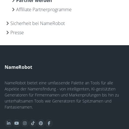
Partner werden
Affiliate Partnerprogramme
Sicherheit bei NameRobot
Presse
NameRobot
NameRobot bietet eine umfassende Palette an Tools für alle
Aspekte der Namensfindung - von intelligenten, KI-gestützten
Generatoren für Firmennamen und Markenprüfungen bis hin zu
unterhaltsamen Tools wie Generatoren für Spitznamen und
Fantasienamen.