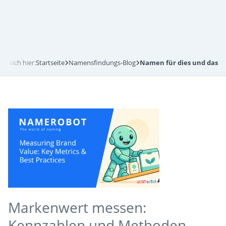
en sich hier:
Startseite
Namensfindungs-Blog
Namen für dies und das
Markenwert messen:
Kennzahlen und Methoden