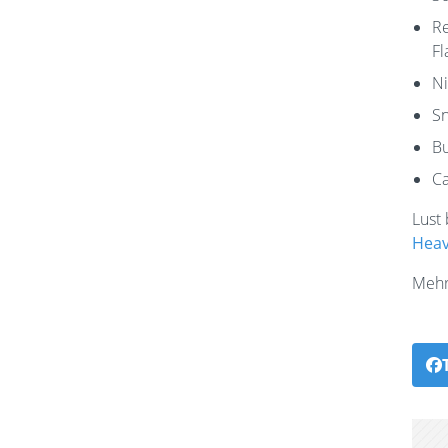
Re
Fl
Ni
Sn
Bu
C
Lust
Heav
Mehr