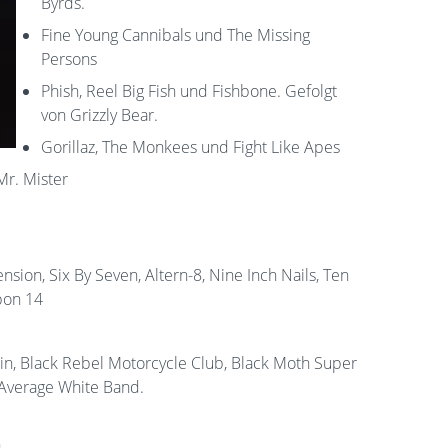
Byrds.
Fine Young Cannibals und The Missing
Persons
Phish, Reel Big Fish und Fishbone. Gefolgt
von Grizzly Bear.
Gorillaz, The Monkees und Fight Like Apes
Mr. Mister
ension, Six By Seven, Altern-8, Nine Inch Nails, Ten
rbon 14
ain, Black Rebel Motorcycle Club, Black Moth Super
e Average White Band.