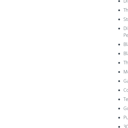
Di
Th
St
Di
Pe
Bl
Bl
Th
Mo
Ga
Co
Te
Gu
Pu
30