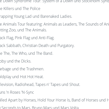
e Down Syndrome Tour: System of a Down und Stockholm Syn
e Killers und The Police
rapping Young Lad und Barenaked Ladies.
e Animals Tour featuring: Animals as Leaders, The Sounds of Anim
tting Zoo, und The Animals.
ack Flag, Pink Flag und Anti-Flag.
ack Sabbath, Christian Death und Purgatory.
e The, The Who, und The Band.
by und the Dicks.
rbage und the Trashmen.
ldplay und Hot Hot Heat.
levision, Radiohead, Tapes n' Tapes und Shout.
ns 'n Roses 'N-Sync
lled Apart by Horses, Hold Your Horse Is, Band of Horses und 
 Seconds to Mars, Bruno Mars und Mars Volta