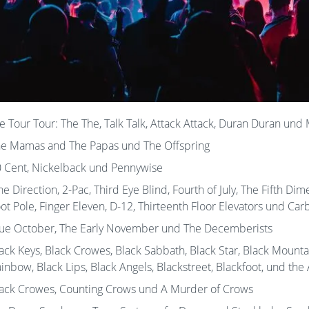
e Tour Tour: The The, Talk Talk, Attack Attack, Duran Duran und 
e Mamas and The Papas und The Offspring
 Cent, Nickelback und Pennywise
e Direction, 2-Pac, Third Eye Blind, Fourth of July, The Fifth Dim
ot Pole, Finger Eleven, D-12, Thirteenth Floor Elevators und Ca
ue October, The Early November und The Decemberists
ack Keys, Black Crowes, Black Sabbath, Black Star, Black Mount
inbow, Black Lips, Black Angels, Blackstreet, Blackfoot, und th
ack Crowes, Counting Crows und A Murder of Crows