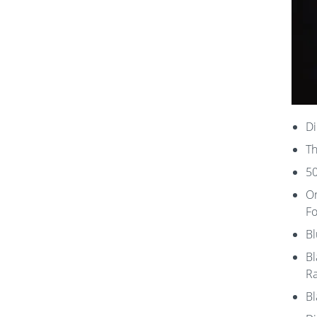
Di
Th
50
On
Fo
Bl
Bl
Ra
Bl