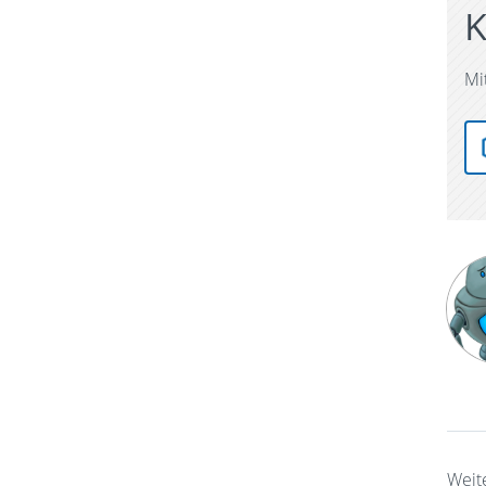
K
Mi
Weite