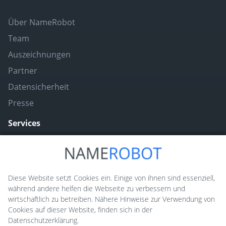
Über NameRobot
Team
Auszeichnungen
Partner
Datensicherheit
Presse
Services
Naming ToolBox
Namefruits
Diese Website setzt Cookies ein. Einige von ihnen sind essenziell,
während andere helfen die Webseite zu verbessern und
NameScore
wirtschaftlich zu betreiben. Nähere Hinweise zur Verwendung von
Funny Nickname Generatoren
Cookies auf dieser Website, finden sich in der
Datenschutzerklärung.