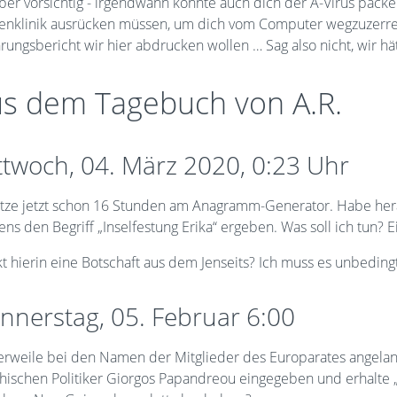
ber vorsichtig - irgendwann könnte auch dich der A-Virus packe
enklinik ausrücken müssen, um dich vom Computer wegzuzerren
rungsbericht wir hier abdrucken wollen … Sag also nicht, wir hä
s dem Tagebuch von A.R.
ttwoch, 04. März 2020, 0:23 Uhr
sitze jetzt schon 16 Stunden am Anagramm-Generator. Habe he
s den Begriff „Inselfestung Erika“ ergeben. Was soll ich tun? 
kt hierin eine Botschaft aus dem Jenseits? Ich muss es unbeding
nnerstag, 05. Februar 6:00
lerweile bei den Namen der Mitglieder des Europarates angelan
chischen Politiker Giorgos Papandreou eingegeben und erhalte „