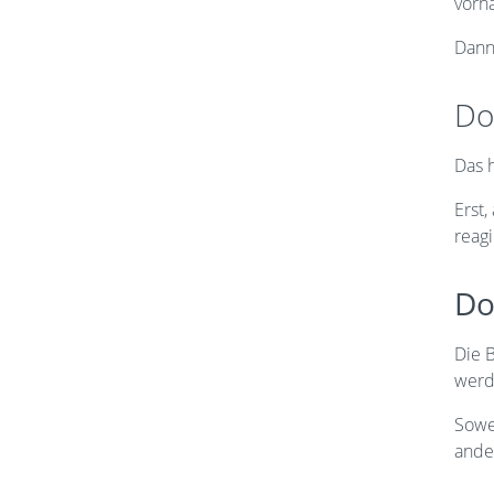
vorh
Dann 
Do
Das h
Erst,
reag
Do
Die B
werd
Sowei
ande