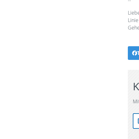
--
Lieb
Lini
Gehe
K
Mi