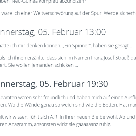
aben, Neu-Guinea komplett abzuholzen?
wäre ich einer Weltverschwörung auf der Spur! Werde sicherheit
nnerstag, 05. Februar 13:00
ätte ich mir denken können. „Ein Spinner“, haben sie gesagt …
 als ich ihnen erzählte, dass sich im Namen Franz Josef Strauß 
iert. Sie wollen jemanden schicken …
nnerstag, 05. Februar 19:30
eamten waren sehr freundlich und haben mich auf einen Ausflug 
en. Wo die Wände genau so weich sind wie die Betten. Hat ma
t wir wissen, fühlt sich A.R. in ihrer neuen Bleibe wohl. Ab un
ren Anagramm, ansonsten wirkt sie gaaaaaanz ruhig.