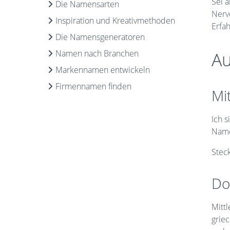
Sei a
Die Namensarten
Nerv
Inspiration und Kreativmethoden
Erfah
Die Namensgeneratoren
Namen nach Branchen
Au
Markennamen entwickeln
Firmennamen finden
Mi
Ich 
Namen
Stec
Do
Mitt
grie