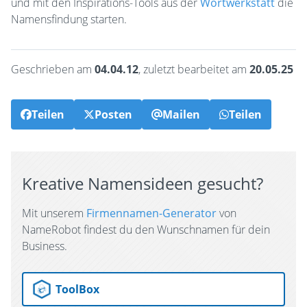
und mit den Inspirations-Tools aus der
Wortwerkstatt
die
Namensfindung starten.
Geschrieben am
04.04.12
, zuletzt bearbeitet am
20.05.25
Teilen
Posten
Mailen
Teilen
Kreative Namensideen gesucht?
Mit unserem
Firmennamen-Generator
von
NameRobot findest du den Wunschnamen für dein
Business.
ToolBox