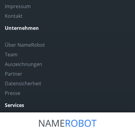
Impressum
Kontakt
Unternehmen
Über NameRobot
Team
Auszeichnungen
Partner
Datensicherheit
Presse
Services
Naming ToolBox
Namefruits