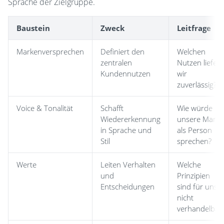
Sprache der Zielgruppe.
Baustein
Zweck
Leitfrage
Markenversprechen
Definiert den
Welchen
zentralen
Nutzen liefer
Kundennutzen
wir
zuverlässig?
Voice & Tonalität
Schafft
Wie würde
Wiedererkennung
unsere Marke
in Sprache und
als Person
Stil
sprechen?
Werte
Leiten Verhalten
Welche
und
Prinzipien
Entscheidungen
sind für uns
nicht
verhandelbar