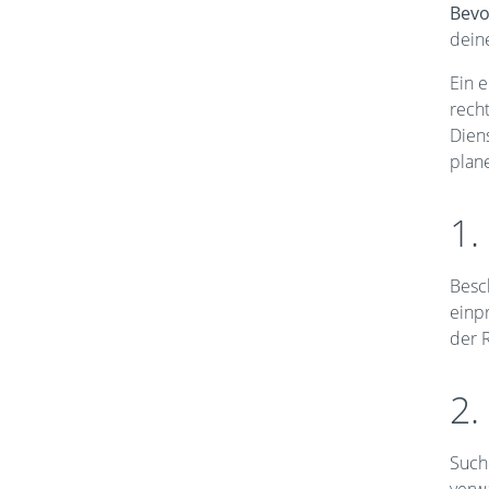
Bevo
deine
Ein 
rech
Dien
plan
1.
Besc
einpr
der R
2.
Such
verw