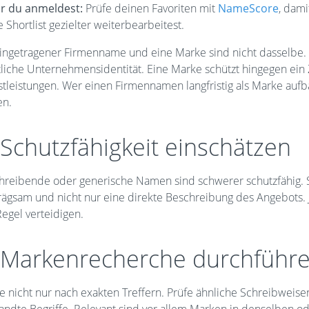
r du anmeldest:
Prüfe deinen Favoriten mit
NameScore
, dami
 Shortlist gezielter weiterbearbeitest.
eingetragener Firmenname und eine Marke sind nicht dasselbe. 
tliche Unternehmensidentität. Eine Marke schützt hingegen ei
stleistungen. Wer einen Firmennamen langfristig als Marke aufb
en.
 Schutzfähigkeit einschätzen
hreibende oder generische Namen sind schwerer schutzfähig. S
ägsam und nicht nur eine direkte Beschreibung des Angebots. Je
egel verteidigen.
 Markenrecherche durchführ
e nicht nur nach exakten Treffern. Prüfe ähnliche Schreibweis
andte Begriffe. Relevant sind vor allem Marken in denselben 