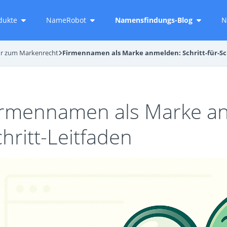
dukte
NameRobot
Namensfindungs-Blog
N
r zum Markenrecht
Firmennamen als Marke anmelden: Schritt-für-Sc
irmennamen als Marke anm
hritt-Leitfaden