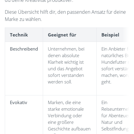
du deine Kreativität produktiver.
Diese Übersicht hilft dir, den passenden Ansatz für deine
Marke zu wählen.
Technik
Geeignet für
Beispiel
Beschreibend
Unternehmen, bei
Ein Anbieter für
denen absolute
natürliches Bio-
Klarheit wichtig ist
Hundefutter mu
und das Angebot
sofort verständl
sofort verstanden
machen, worum
werden soll.
geht.
Evokativ
Marken, die eine
Ein
starke emotionale
Reiseunterneh
Verbindung oder
für Abenteuer,
eine größere
Natur und
Geschichte aufbauen
Selbstfindung.