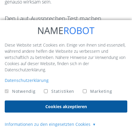
genauso wirksam sein.
Den Laut-Aussprechen-Test machen
Das klingt fast zu simpel, wird aber häufig übersprungen.
Wie klingt der Name, wenn du ihn wirklich aussprichst? Ein
Name, der auf dem Bildschirm stark wirkt, kann am
Diese Website setzt Cookies ein. Einige von ihnen sind essenziell,
Telefon kompliziert sein.
während andere helfen die Webseite zu verbessern und
wirtschaftlich zu betreiben. Nähere Hinweise zur Verwendung von
Sprich deine Favoriten laut aus. Mehrmals. Lass sie dir von
Cookies auf dieser Website, finden sich in der
Datenschutzerklärung.
jemand anderem wiederholen.
Datenschutzerklärung
Kann deine Zielgruppe den Namen leicht aussprechen?
Kann man ihn nach dem Hören korrekt schreiben? Ein
Notwendig
Statistiken
Marketing
cleverer Name wie "Synergy Solutions" kann schnell als
"Sinergy Solushuns" missverstanden werden.
Cookies akzeptieren
Entstehen beim schnellen Sprechen seltsame oder
unbeabsichtigte Klänge?
Informationen zu den eingesetzten Cookies