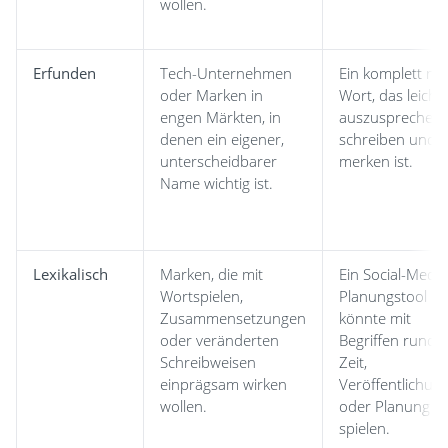
wollen.
Erfunden
Tech-Unternehmen
Ein komplett ne
oder Marken in
Wort, das leicht
engen Märkten, in
auszusprechen,
denen ein eigener,
schreiben und 
unterscheidbarer
merken ist.
Name wichtig ist.
Lexikalisch
Marken, die mit
Ein Social-Media
Wortspielen,
Planungstool
Zusammensetzungen
könnte mit
oder veränderten
Begriffen rund 
Schreibweisen
Zeit,
einprägsam wirken
Veröffentlichun
wollen.
oder Planung
spielen.