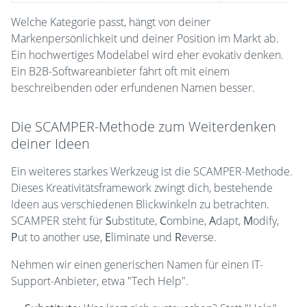
Welche Kategorie passt, hängt von deiner
Markenpersönlichkeit und deiner Position im Markt ab.
Ein hochwertiges Modelabel wird eher evokativ denken.
Ein B2B-Softwareanbieter fährt oft mit einem
beschreibenden oder erfundenen Namen besser.
Die SCAMPER-Methode zum Weiterdenken
deiner Ideen
Ein weiteres starkes Werkzeug ist die SCAMPER-Methode.
Dieses Kreativitätsframework zwingt dich, bestehende
Ideen aus verschiedenen Blickwinkeln zu betrachten.
SCAMPER steht für
S
ubstitute,
C
ombine,
A
dapt,
M
odify,
P
ut to another use,
E
liminate und
R
everse.
Nehmen wir einen generischen Namen für einen IT-
Support-Anbieter, etwa "Tech Help".