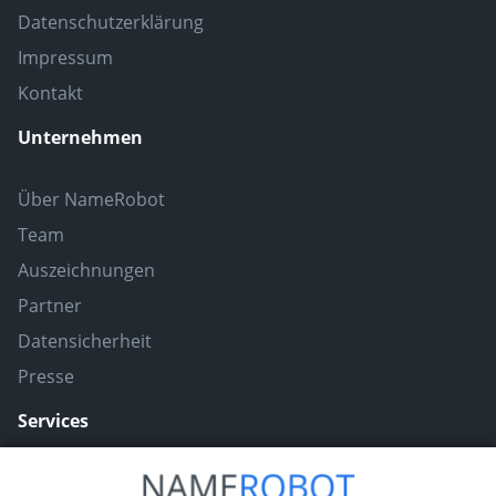
Datenschutzerklärung
Impressum
Kontakt
Unternehmen
Über NameRobot
Team
Auszeichnungen
Partner
Datensicherheit
Presse
Services
Naming ToolBox