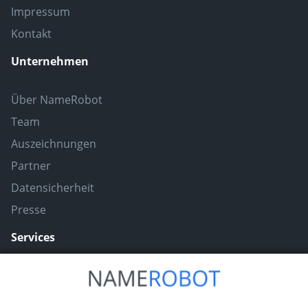
Impressum
Kontakt
Unternehmen
Über NameRobot
Team
Auszeichnungen
Partner
Datensicherheit
Presse
Services
Naming ToolBox
Namefruits