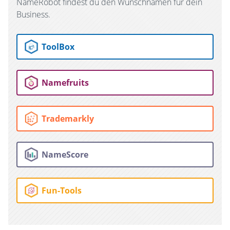
NameRobot findest du den Wunschnamen für dein
Business.
ToolBox
Namefruits
Trademarkly
NameScore
Fun-Tools