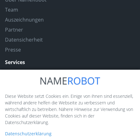
Team
Auszeichnungen
Partner
Datensicherheit
Presse
Services
Naming ToolBox
Namefruits
Diese Website setzt Cookies ein. Einige von ihnen sind essenziell,
während andere helfen die Webseite zu verbessern und
NameScore
wirtschaftlich zu betreiben. Nähere Hinweise zur Verwendung von
Funny Nickname Generatoren
Cookies auf dieser Website, finden sich in der
Datenschutzerklärung.
Trademarkly
Datenschutzerklärung